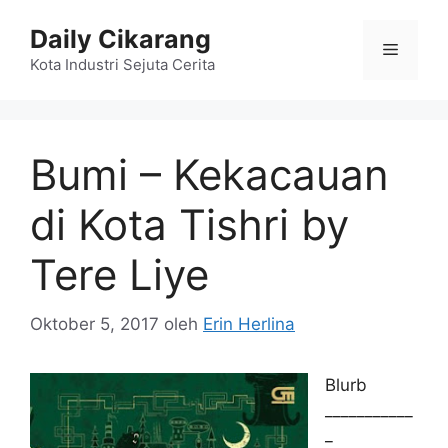
Langsung
Daily Cikarang
ke
Menu
isi
Kota Industri Sejuta Cerita
Bumi – Kekacauan
di Kota Tishri by
Tere Liye
Oktober 5, 2017
oleh
Erin Herlina
Blurb
___________
_