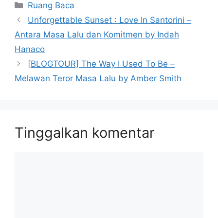
Kategori
Ruang Baca
Unforgettable Sunset : Love In Santorini –
Antara Masa Lalu dan Komitmen by Indah
Hanaco
[BLOGTOUR] The Way I Used To Be –
Melawan Teror Masa Lalu by Amber Smith
Tinggalkan komentar
Komentar