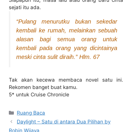
Siapapun itu, masa lalu atau orang baru cinta
sejati itu ada.
“Pulang menurutku bukan sekedar
kembali ke rumah, melainkan sebuah
alasan bagi semua orang untuk
kembali pada orang yang dicintainya
meski cinta sulit diraih.” Hlm. 67
Tak akan kecewa membaca novel satu ini.
Rekomen banget buat kamu.
5* untuk Cruise Chronicle
Kategori
Ruang Baca
Daylight – Satu di antara Dua Pilihan by
Robin Wijaya