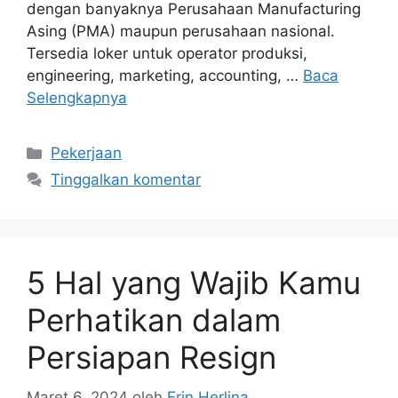
dengan banyaknya Perusahaan Manufacturing
Asing (PMA) maupun perusahaan nasional.
Tersedia loker untuk operator produksi,
engineering, marketing, accounting, …
Baca
Selengkapnya
Kategori
Pekerjaan
Tinggalkan komentar
5 Hal yang Wajib Kamu
Perhatikan dalam
Persiapan Resign
Maret 6, 2024
oleh
Erin Herlina