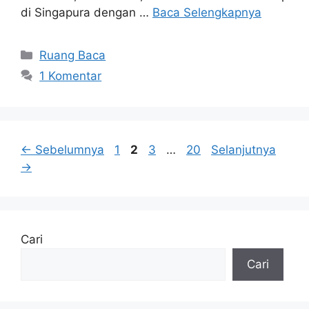
di Singapura dengan …
Baca Selengkapnya
Kategori
Ruang Baca
1 Komentar
Halaman
Halaman
Halaman
Halaman
←
Sebelumnya
1
2
3
…
20
Selanjutnya
→
Cari
Cari