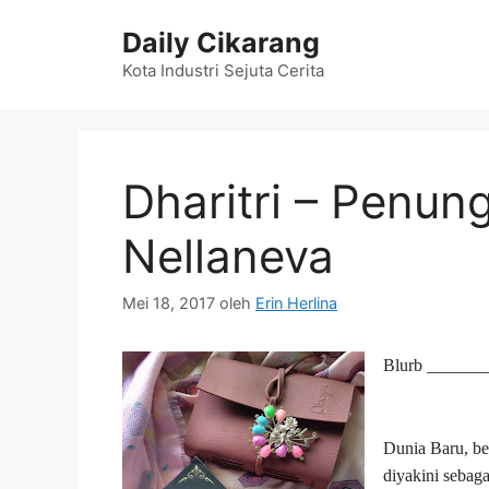
Langsung
Daily Cikarang
ke
isi
Kota Industri Sejuta Cerita
Dharitri – Penun
Nellaneva
Mei 18, 2017
oleh
Erin Herlina
Blurb ______
Dunia Baru, ben
diyakini sebaga