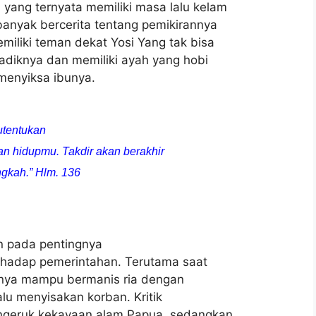
yang ternyata memiliki masa lalu kelam
banyak bercerita tentang pemikirannya
miliki teman dekat Yosi Yang tak bisa
adiknya dan memiliki ayah yang hobi
menyiksa ibunya.
utentukan
an hidupmu. Takdir akan berakhir
angkah.” Hlm. 136
an pada pentingnya
erhadap pemerintahan. Terutama saat
anya mampu bermanis ria dengan
alu menyisakan korban. Kritik
ngeruk kekayaan alam Papua, sedangkan