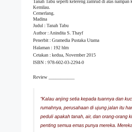
Tanah Tabu seperti kelereng zamrud di atas nampan 
Kemilau.
Cemerlang.
Madina
Judul : Tanah Tabu
Author : Anindita S. Thayf
Penerbit : Gramedia Pustaka Utama
Halaman : 192 hlm
Cetakan : kedua, November 2015
ISBN : 978-602-03-2294-0
Review
___________
“Kalau anjing setia kepada tuannya dan ku
rumahnya, perusahaan di ujung jalan itu ha
peduli apakah tanah, air, dan orang-orang k
penting semua emas punya mereka. Mereka ja