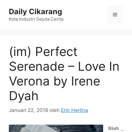
Langsung
Daily Cikarang
ke
Menu
isi
Kota Industri Sejuta Cerita
(im) Perfect
Serenade – Love In
Verona by Irene
Dyah
Januari 22, 2018
oleh
Erin Herlina
Blurb _