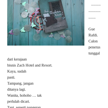
____
_____
___
Gue
Rafdi.
Calon
penerus
tunggal
dari kerajaan
bisnis Zach Hotel and Resort.
Kaya, sudah
pasti.
Tampang, jangan
ditanya lagi.
Wanita, hohoho … tak
perlulah dicari.
Tapi, seperti pangeran