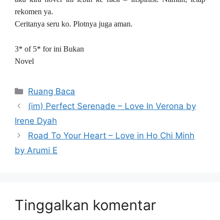
rekomen ya.
Ceritanya seru ko. Plotnya juga aman.
3* of 5* for ini Bukan
Novel
Kategori
Ruang Baca
(im) Perfect Serenade – Love In Verona by
Irene Dyah
Road To Your Heart – Love in Ho Chi Minh
by Arumi E
Tinggalkan komentar