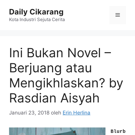
Langsung
Daily Cikarang
ke
Menu
isi
Kota Industri Sejuta Cerita
Ini Bukan Novel –
Berjuang atau
Mengikhlaskan? by
Rasdian Aisyah
Januari 23, 2018
oleh
Erin Herlina
Blurb