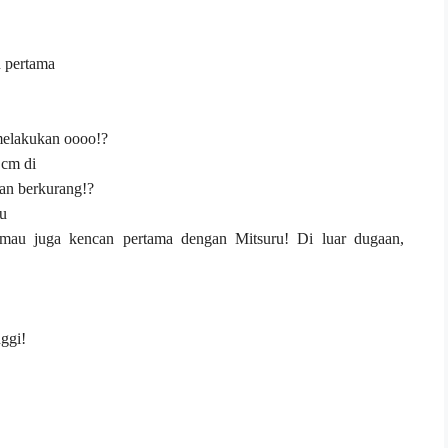
 pertama
melakukan oooo!?
 cm di
an berkurang!?
lu
 mau juga kencan pertama dengan Mitsuru! Di luar dugaan,
nggi!