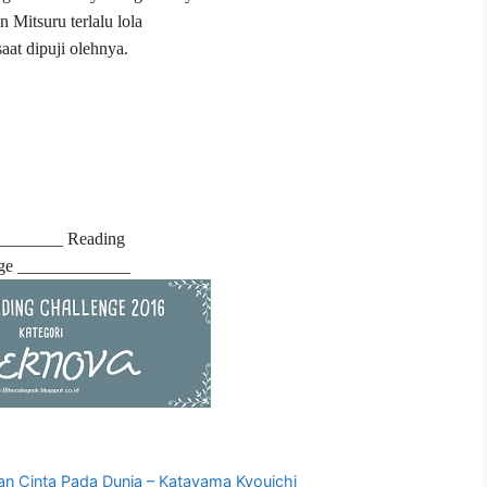
Mitsuru terlalu lola
at dipuji olehnya.
_______ Reading
nge _____________
an Cinta Pada Dunia – Katayama Kyouichi