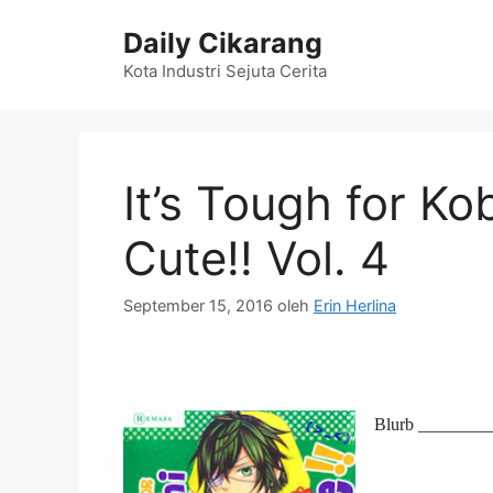
Langsung
Daily Cikarang
ke
isi
Kota Industri Sejuta Cerita
It’s Tough for Ko
Cute!! Vol. 4
September 15, 2016
oleh
Erin Herlina
Blurb ­­­­­­­­­­­­­­­­­­___