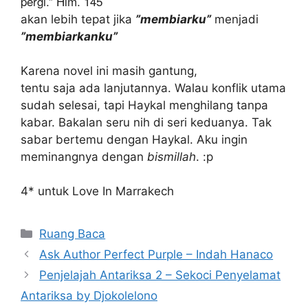
pergi.” Hlm. 145
akan lebih tepat jika
”membiarku”
menjadi
”membiarkanku”
Karena novel ini masih gantung,
tentu saja ada lanjutannya. Walau konflik utama
sudah selesai, tapi Haykal menghilang tanpa
kabar. Bakalan seru nih di seri keduanya. Tak
sabar bertemu dengan Haykal. Aku ingin
meminangnya dengan
bismillah
. :p
4* untuk Love In Marrakech
Kategori
Ruang Baca
Ask Author Perfect Purple – Indah Hanaco
Penjelajah Antariksa 2 – Sekoci Penyelamat
Antariksa by Djokolelono