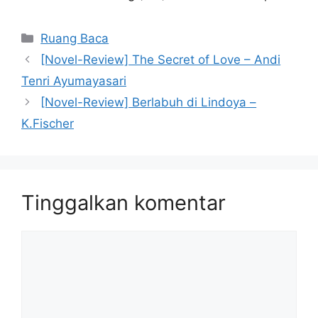
Kategori
Ruang Baca
[Novel-Review] The Secret of Love – Andi
Tenri Ayumayasari
[Novel-Review] Berlabuh di Lindoya –
K.Fischer
Tinggalkan komentar
Komentar