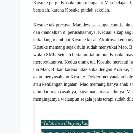
Kosuke pergi. Kosuke pun mengajari Mao belajar. T
berpisah, karena Kosuke pindah sekolah.
Kosuke tak percaya, Mao dewasa sangat cantik, pint
dan diandalkan di perusahaannya. Kecuali sikap an
terkadang membuat Kosuke kesal. Akhirnya keduan
Kosuke memang sejak dulu sudah menyukai Mao. 
waktu SMP. Setelah bertahun-tahun pun Kosuke masi
merepotkannya. Kedua orang tua Kosuke merestui h
tua Mao. Bukan karena tidak suka dengan Kosuke, 
akan menyusahkan Kosuke. Dokter menyatakan bah
atau kehilangan ingatan. Mao memang hanya anak an
tahu dari mana asalnya, bagaimana masa lalunya. Mao
mengingatnya walaupun segala jenis terapi sudah dil
“Tidak bisa dibayangkan
bagaimana dia bisa sampai kehilangan ingatan. T