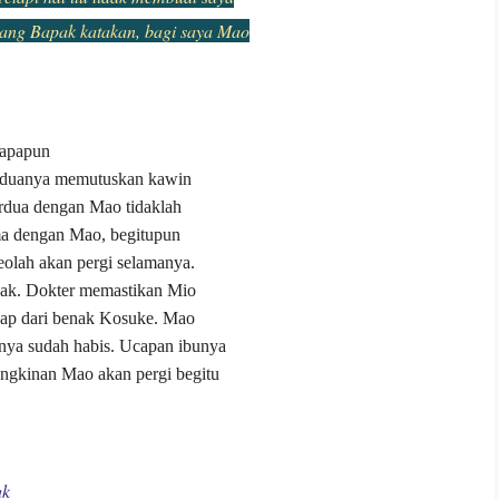
yang Bapak katakan, bagi saya Mao
 apapun
 keduanya memutuskan kawin
erdua dengan Mao tidaklah
ma dengan Mao, begitupun
eolah akan pergi selamanya.
ak. Dokter memastikan Mio
esap dari benak Kosuke. Mao
nya sudah habis. Ucapan ibunya
gkinan Mao akan pergi begitu
ak