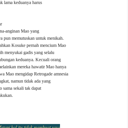
ak lama keduanya harus
ar
gina-anginan Mao yang
ya pun memutuskan untuk menikah.
Bahkan Kosuke pernah mencium Mao
h menyukai gadis yang selalu
ubungan keduanya. Kecuali orang
melainkan mereka hawatir Mao hanya
wa Mao mengidap Retrogade amnesia
gkat, namun tidak ada yang
 sama sekali tak dapat
akukan.
etapi hal itu tidak membuat saya