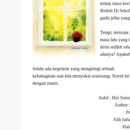
teman masa keci
Bodoh Di Sekolah
gadis jelita yan
Tetapi, ternyata
masa lalu yang 
demi sedikit rah
adanya? Apakah 
Selalu ada kegetiran yang mengiringi sebuah
kebahagiaan saat kita menyukai seseorang. Novel i
dengan manis.
Judul : Her Sun
Author 
Pe
Alih bah
Hal