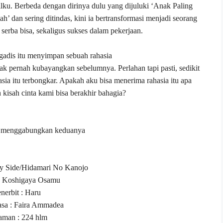
lku. Berbeda dengan dirinya dulu yang dijuluki ‘Anak Paling
’ dan sering ditindas, kini ia bertransformasi menjadi seorang
g serba bisa, sekaligus sukses dalam pekerjaan.
 gadis itu menyimpan sebuah rahasia
tak pernah kubayangkan sebelumnya. Perlahan tapi pasti, sedikit
asia itu terbongkar. Apakah aku bisa menerima rahasia itu apa
kisah cinta kami bisa berakhir bahagia?
ni menggabungkan keduanya
ny Side/Hidamari No Kanojo
: Koshigaya Osamu
nerbit : Haru
asa : Faira Ammadea
aman : 224 hlm