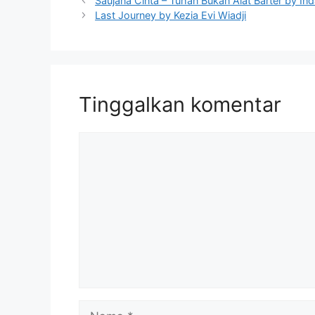
Saujana Cinta – Tuhan Bukan Alat Barter by I
Last Journey by Kezia Evi Wiadji
Tinggalkan komentar
Komentar
Nama