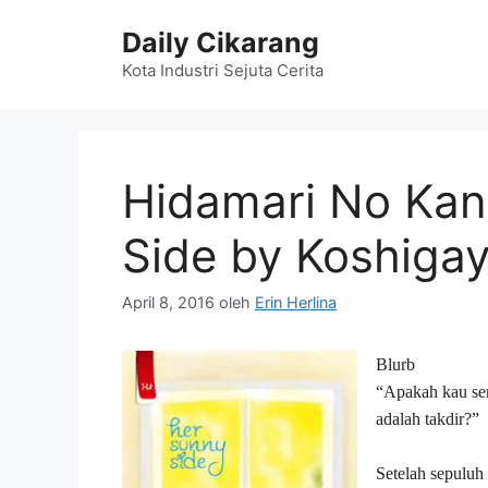
Langsung
Daily Cikarang
ke
isi
Kota Industri Sejuta Cerita
Hidamari No Kan
Side by Koshiga
April 8, 2016
oleh
Erin Herlina
Blurb
“Apakah kau se
adalah takdir?”
Setelah sepuluh