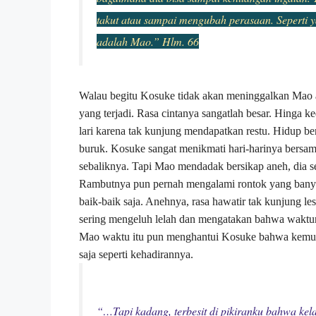
takut atau sampai mengubah perasaan. Seperti 
adalah Mao.” Hlm. 66
Walau begitu Kosuke tidak akan meninggalkan Mao
yang terjadi. Rasa cintanya sangatlah besar. Hinga
lari karena tak kunjung mendapatkan restu. Hidup b
buruk. Kosuke sangat menikmati hari-harinya bersa
sebaliknya. Tapi Mao mendadak bersikap aneh, dia s
Rambutnya pun pernah mengalami rontok yang bany
baik-baik saja. Anehnya, rasa hawatir tak kunjung l
sering mengeluh lelah dan mengatakan bahwa waktu
Mao waktu itu pun menghantui Kosuke bahwa kemun
saja seperti kehadirannya.
“…Tapi kadang, terbesit di pikiranku bahwa kel