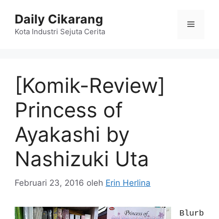
Langsung
Daily Cikarang
ke
Menu
isi
Kota Industri Sejuta Cerita
[Komik-Review]
Princess of
Ayakashi by
Nashizuki Uta
Februari 23, 2016
oleh
Erin Herlina
Blurb