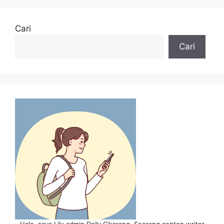
Cari
Cari
Halo, saya Lily admin Daily Cikarang. Seorang conten writer